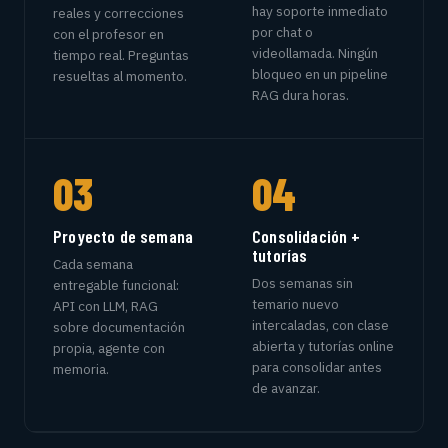
hay soporte inmediato
reales y correcciones
por chat o
con el profesor en
videollamada. Ningún
tiempo real. Preguntas
bloqueo en un pipeline
resueltas al momento.
RAG dura horas.
03
04
Proyecto de semana
Consolidación +
tutorías
Cada semana
Dos semanas sin
entregable funcional:
temario nuevo
API con LLM, RAG
intercaladas, con clase
sobre documentación
abierta y tutorías online
propia, agente con
para consolidar antes
memoria.
de avanzar.