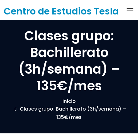
Saltar
Centro de Estudios Tesla
Ac
al
contenido
Clases grupo:
Bachillerato
(3h/semana) –
135€/mes
Inicio
Clases grupo: Bachillerato (3h/semana) –
135€/mes