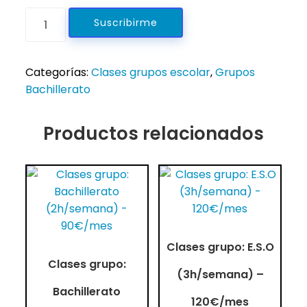
Clases
Suscribirme
grupo:
Bachillerato
(3h/semana)
Categorías:
Clases grupos escolar
,
Grupos
-
Bachillerato
135€/mes
cantidad
Productos relacionados
Clases grupo: E.S.O
Clases grupo:
(3h/semana) –
Bachillerato
120€/mes