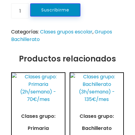
Clases
Suscribirme
grupo:
Bachillerato
(4h/semana)
Categorías:
Clases grupos escolar
,
Grupos
-
Bachillerato
170€/mes
cantidad
Productos relacionados
Clases grupo:
Clases grupo:
Primaria
Bachillerato