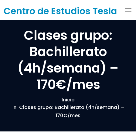
Saltar
Centro de Estudios Tesla
Ac
al
contenido
Clases grupo:
Bachillerato
(4h/semana) –
170€/mes
Inicio
Clases grupo: Bachillerato (4h/semana) –
170€/mes