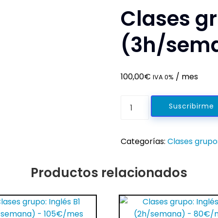
Clases gr
(3h/sem
100,00
€
/ mes
IVA 0%
Clases
Suscribirme
grupo:
Inglés
C1
Categorías:
Clases grupo
(3h/semana)
-
Productos relacionados
100€/mes
cantidad