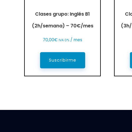
Clases grupo: Inglés B1
Cl
(2h/semana) – 70€/mes
(3h
70,00
€
/ mes
IVA 0%
Suscribirme