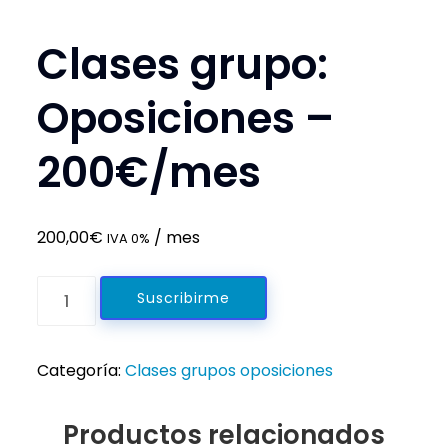
Clases grupo:
Oposiciones –
200€/mes
200,00
€
/ mes
IVA 0%
Clases
Suscribirme
grupo:
Oposiciones
–
Categoría:
Clases grupos oposiciones
200€/mes
cantidad
Productos relacionados