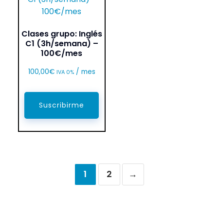
Clases grupo: Inglés
C1 (3h/semana) –
100€/mes
100,00
€
/ mes
IVA 0%
Suscribirme
1
2
→