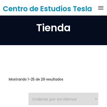
Saltar
Centro de Estudios Tesla
Ac
al
contenido
Tienda
Ordenado
Mostrando 1–25 de 29 resultados
por
los