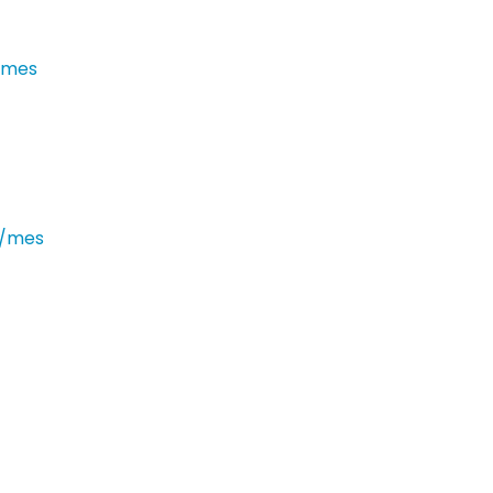
€/mes
€/mes