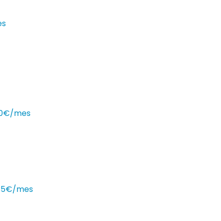
es
 90€/mes
135€/mes