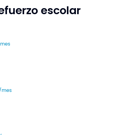
efuerzo escolar
/mes
€/mes