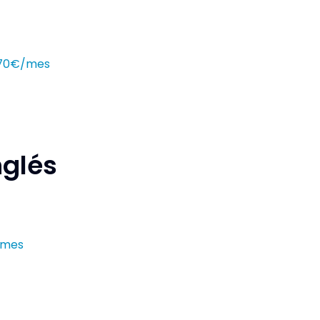
 170€/mes
nglés
/mes