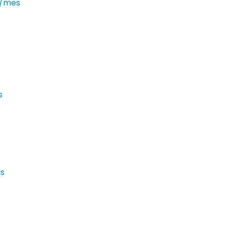
€/mes
s
es